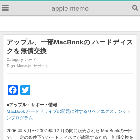
apple memo
アップル、一部MacBookの ハードディス
クを無償交換
Category
: ハード
Tags
: Mac本体, サポート
F
T
a
wi
■アップル：サポート情報
c
tt
MacBook ハードドライブの問題に対するリペアエクステンショ
e
er
ンプログラム
b
2006 年 5 月〜 2007 年 12 月の間に販売された MacBookの一部
で、一定の条件下でハードディスクが故障するため、無償交換を