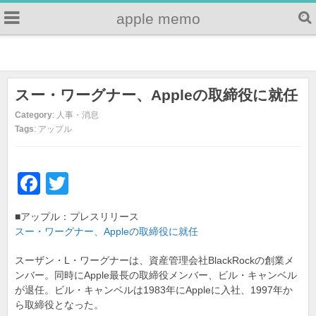
apple memo
スー・ワーグナー、Appleの取締役に就任
Category
: 人事・消息
Tags
: アップル
F
T
a
wi
■アップル：プレスリリース
c
tt
スー・ワーグナー、Appleの取締役に就任
e
er
スーザン・L・ワーグナーは、資産管理会社BlackRockの創業メ
b
ンバー。同時にApple最長の取締役メンバー、ビル・キャンベル
o
が退任。ビル・キャンベルは1983年にAppleに入社、1997年か
ら取締役となった。