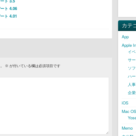
ト 3.5
ト 4.06
ト 4.01
カテ
App
Apple I
イベ
サー
ん。
※
が付いている欄は必須項目です
ソフ
ハー
人事
企業
iOS
Mac O
Yose
Memo