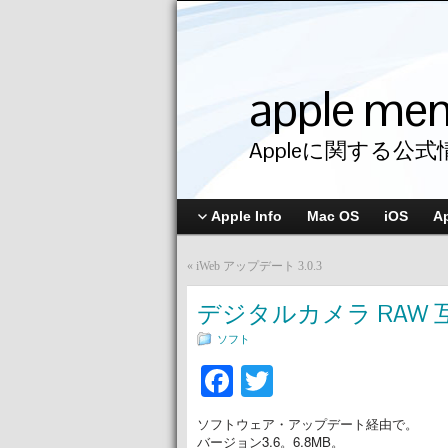
apple me
Appleに関する公式
Apple Info
Mac OS
iOS
A
«
iWeb アップデート 3.0.3
デジタルカメラ RAW 
ソフト
Facebook
Twitter
ソフトウェア・アップデート経由で。
バージョン3.6。6.8MB。