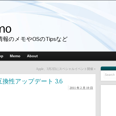
mo
情報のメモやOSのTipsなど
pp
Memo
About
Apple、3月2日にスペシャルイベント開催
»
Search
for:
互換性アップデート 3.6
2011 年 2 月 19 日