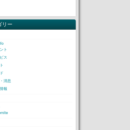
ゴリー
nfo
ント
ビス
ト
ド
・消息
情報
S
mite