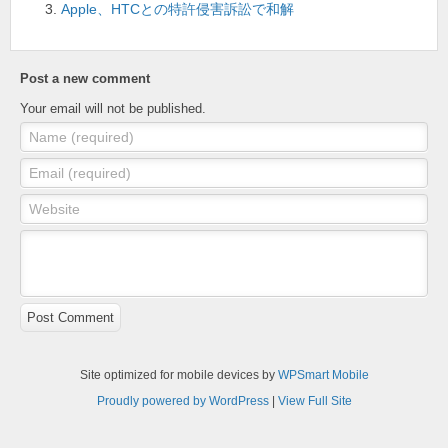
o
Apple、HTCとの特許侵害訴訟で和解
k
Post a new comment
Your email will not be published.
Name (required)
Email (required)
Website
Post Comment
Site optimized for mobile devices by
WPSmart Mobile
Proudly powered by WordPress
|
View Full Site