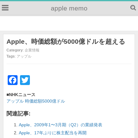
apple memo
Apple、時価総額が5000億ドルを超える
Category
: 企業情報
Tags
: アップル
F
T
a
wi
■NHKニュース
c
tt
アップル 時価総額5000億ドル
e
er
関連記事:
b
Apple、2009年1〜3月期（Q2）の業績発表
o
Apple、17年ぶりに株主配当を再開