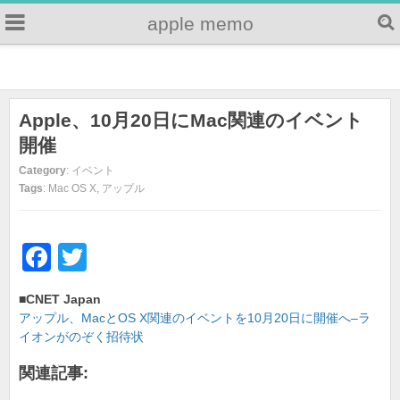
apple memo
Apple、10月20日にMac関連のイベント
開催
Category
: イベント
Tags
: Mac OS X, アップル
F
T
a
wi
■CNET Japan
c
tt
アップル、MacとOS X関連のイベントを10月20日に開催へ–ラ
e
er
イオンがのぞく招待状
b
関連記事: