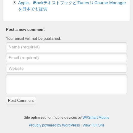
o
Apple、iBookテキストブックとiTunes U Course Manager
k
を日本でも提供
Post a new comment
Your email will not be published.
Name (required)
Email (required)
Website
Post Comment
Site optimized for mobile devices by
WPSmart Mobile
Proudly powered by WordPress
|
View Full Site