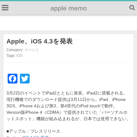
apple memo
Apple、iOS 4.3を発表
Category
: イベント
Tags
: iOS
F
T
a
wi
3月2日のイベントでiPad2とともに発表。iPad2に搭載される。
c
tt
現行機種でのダウンロード提供は3月11日から。iPad、iPhone
e
er
3GS、iPhone 4および第3、第4世代のiPod touchで動作。
Verizon版iPhone 4（CDMA）で提供されていた「パーソナルホ
b
ットスポット」機能が組み込まれるが、日本では使用できない。
o
■アップル：プレスリリース