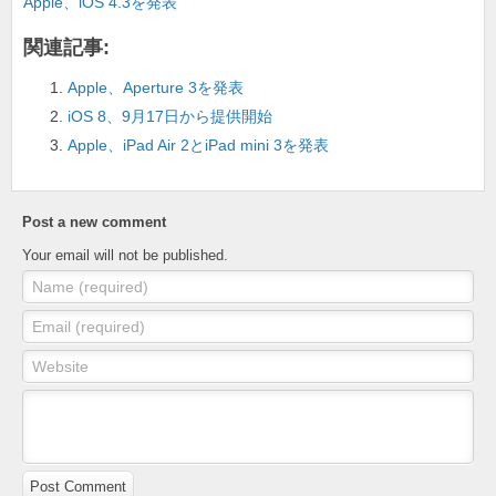
o
Apple、iOS 4.3を発表
k
関連記事:
Apple、Aperture 3を発表
iOS 8、9月17日から提供開始
Apple、iPad Air 2とiPad mini 3を発表
Post a new comment
Your email will not be published.
Name (required)
Email (required)
Website
Post Comment