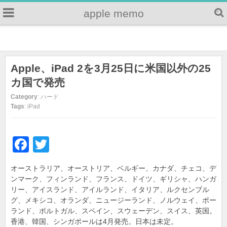
apple memo
Apple、iPad 2を3月25日に米国以外の25
カ国で発売
Category
: ハード
Tags
: iPad
F
T
a
wi
オーストラリア、オーストリア、ベルギー、カナダ、チェコ、デ
c
tt
ンマーク、フィンランド、フランス、ドイツ、ギリシャ、ハンガ
e
er
リー、アイスランド、アイルランド、イタリア、ルクセンブル
グ、メキシコ、オランダ、ニュージーランド、ノルウェイ、ポー
b
ランド、ポルトガル、スペイン、スウェーデン、スイス、英国。
o
香港、韓国、シンガポールは4月発売。日本は未定。