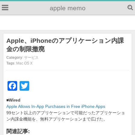
apple memo
Apple、iPhoneのアプリケーション内課
金の制限撤廃
Category
: サービス
Tags
: Mac OS X
F
T
a
wi
■Wired
c
tt
Apple Allows In-App Purchases in Free iPhone Apps
e
er
99セント以上のアプリケーションで可能だったアプリケーショ
ン内課金機能を、無料アプリケーションまで広げた。
b
関連記事:
o