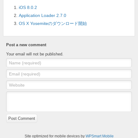
o
iOS 8.0.2
Application Loader 2.7.0
k
OS X Yosemiteのダウンロード開始
Post a new comment
Your email will not be published.
Name (required)
Email (required)
Website
Post Comment
Site optimized for mobile devices by
WPSmart Mobile