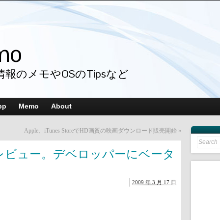
mo
情報のメモやOSのTipsなど
pp
Memo
About
Apple、iTunes StoreでHD画質の映画ダウンロード販売開始
»
Search
for:
3.0をプレビュー。デベロッパーにベータ
2009 年 3 月 17 日