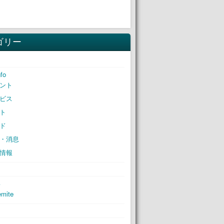
ゴリー
nfo
ント
ビス
ト
ド
・消息
情報
S
mite