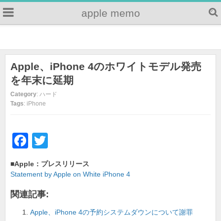
apple memo
Apple、iPhone 4のホワイトモデル発売
を年末に延期
Category
: ハード
Tags
: iPhone
F
T
a
wi
■Apple：プレスリリース
c
tt
Statement by Apple on White iPhone 4
e
er
関連記事:
b
Apple、iPhone 4の予約システムダウンについて謝罪
o