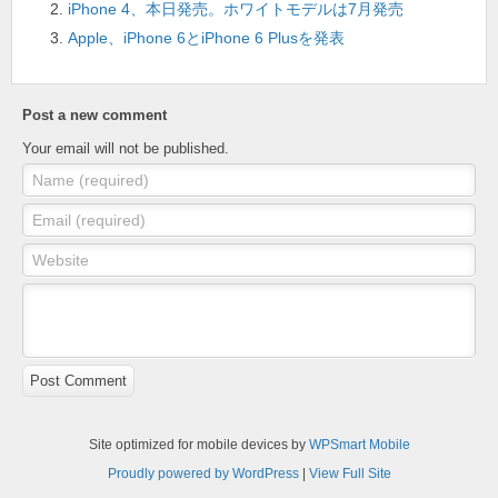
iPhone 4、本日発売。ホワイトモデルは7月発売
o
Apple、iPhone 6とiPhone 6 Plusを発表
k
Post a new comment
Your email will not be published.
Name (required)
Email (required)
Website
Post Comment
Site optimized for mobile devices by
WPSmart Mobile
Proudly powered by WordPress
|
View Full Site