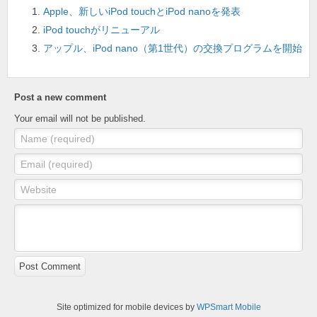
o
Apple、新しいiPod touchとiPod nanoを発表
k
iPod touchがリニューアル
アップル、iPod nano（第1世代）の交換プログラムを開始
Post a new comment
Your email will not be published.
Name (required)
Email (required)
Website
Post Comment
Site optimized for mobile devices by
WPSmart Mobile