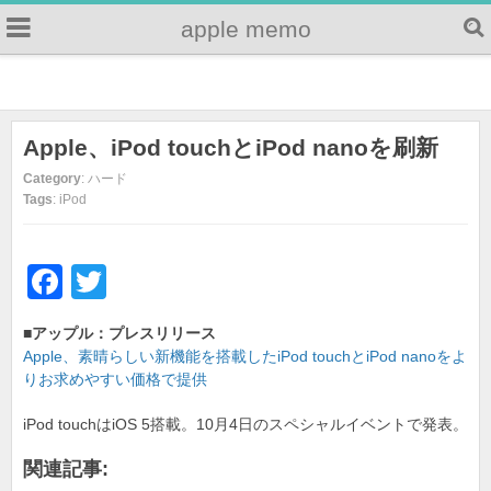
apple memo
Apple、iPod touchとiPod nanoを刷新
Category
: ハード
Tags
: iPod
F
T
a
wi
■アップル：プレスリリース
c
tt
Apple、素晴らしい新機能を搭載したiPod touchとiPod nanoをよ
e
er
りお求めやすい価格で提供
b
iPod touchはiOS 5搭載。10月4日のスペシャルイベントで発表。
o
関連記事: