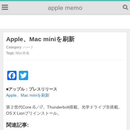
apple memo
Apple、Mac miniを刷新
Category
: ハード
Tags
: Mac本体
F
T
a
wi
■アップル：プレスリリース
c
tt
Apple、Mac miniを刷新
e
er
第２世代Core i5／i7。Thunderbolt搭載。光学ドライブ非搭載。
b
OS X Lionプリインストール。
o
関連記事: