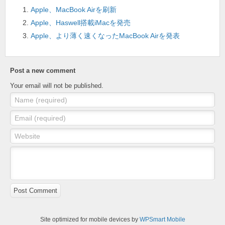
o
Apple、MacBook Airを刷新
k
Apple、Haswell搭載iMacを発売
Apple、より薄く速くなったMacBook Airを発表
Post a new comment
Your email will not be published.
Name (required)
Email (required)
Website
Post Comment
Site optimized for mobile devices by
WPSmart Mobile