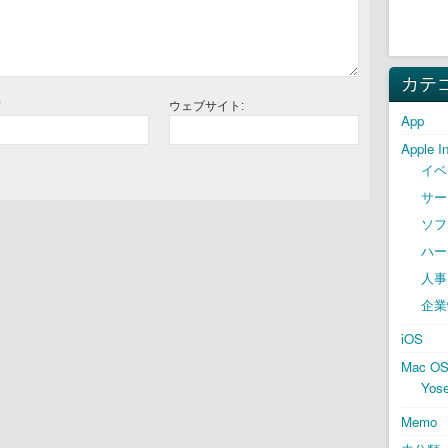
カテ
*
ウェブサイト:
App
Apple I
イベ
サー
ソフ
ハー
人事
企業
iOS
Mac O
Yose
Memo