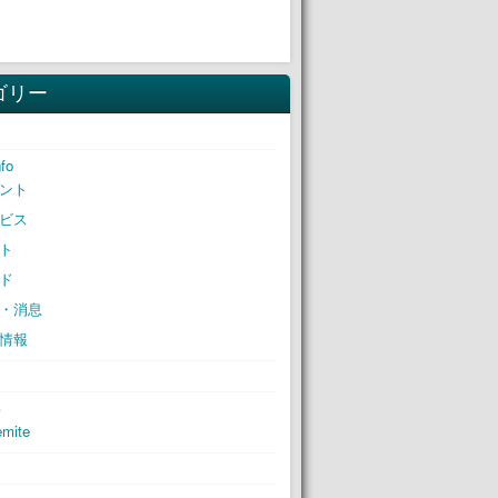
ゴリー
nfo
ント
ビス
ト
ド
・消息
情報
S
mite