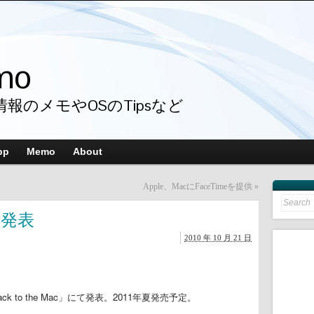
mo
情報のメモやOSのTipsなど
pp
Memo
About
Apple、MacにFaceTimeを提供
»
Search
for:
nを発表
2010 年 10 月 21 日
k to the Mac」にて発表。2011年夏発売予定。