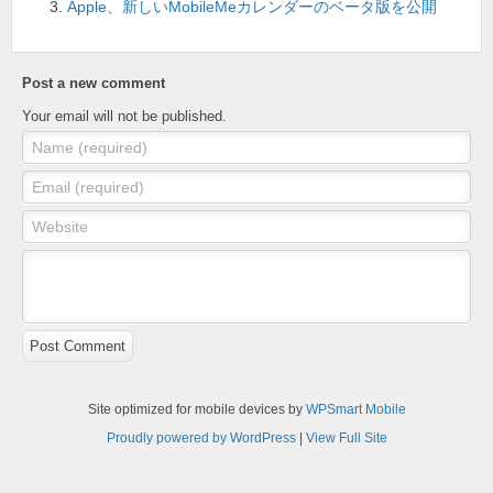
o
Apple、新しいMobileMeカレンダーのベータ版を公開
k
Post a new comment
Your email will not be published.
Name (required)
Email (required)
Website
Post Comment
Site optimized for mobile devices by
WPSmart Mobile
Proudly powered by WordPress
|
View Full Site