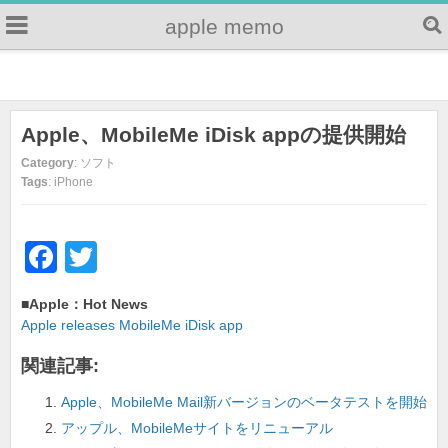
apple memo
Apple、MobileMe iDisk appの提供開始
Category
: ソフト
Tags
: iPhone
F
T
a
wi
■Apple：Hot News
c
tt
Apple releases MobileMe iDisk app
e
er
関連記事:
b
Apple、MobileMe Mail新バージョンのベータテストを開始
o
アップル、MobileMeサイトをリニューアル