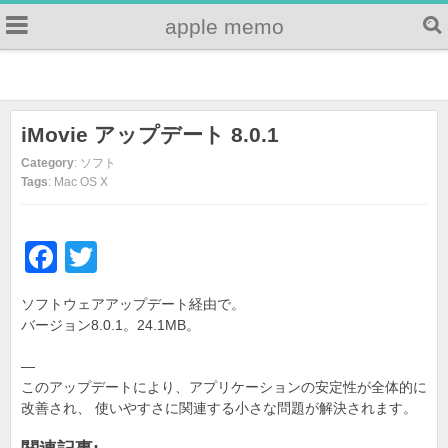
apple memo
iMovie アップデート 8.0.1
Category
: ソフト
Tags
: Mac OS X
F
T
a
wi
ソフトウェアアップデート経由で。
c
tt
バージョン8.0.1。24.1MB。
e
er
—
b
このアップデートにより、アプリケーションの安定性が全体的に
o
改善され、 使いやすさに関連する小さな問題が解決されます。