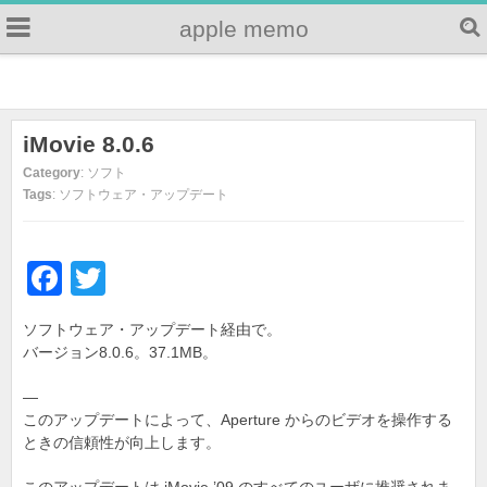
apple memo
iMovie 8.0.6
Category
: ソフト
Tags
: ソフトウェア・アップデート
F
T
a
wi
ソフトウェア・アップデート経由で。
c
tt
バージョン8.0.6。37.1MB。
e
er
—
b
このアップデートによって、Aperture からのビデオを操作する
o
ときの信頼性が向上します。