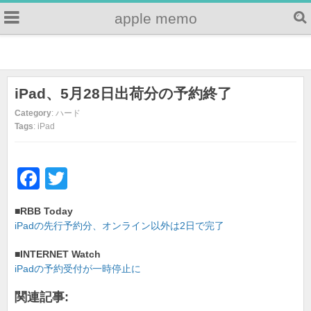
apple memo
iPad、5月28日出荷分の予約終了
Category
: ハード
Tags
: iPad
F
T
a
wi
■RBB Today
c
tt
iPadの先行予約分、オンライン以外は2日で完了
e
er
■INTERNET Watch
b
iPadの予約受付が一時停止に
o
関連記事: