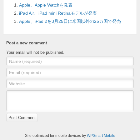
o
Apple、Apple Watchを発表
k
iPad Air、iPad mini Retinaモデルが発表
Apple、iPad 2を3月25日に米国以外の25カ国で発売
Post a new comment
Your email will not be published.
Name (required)
Email (required)
Website
Post Comment
Site optimized for mobile devices by
WPSmart Mobile