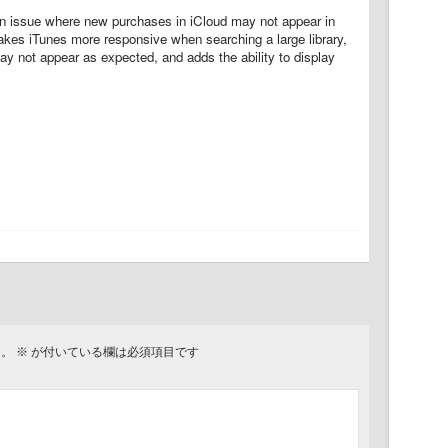
n issue where new purchases in iCloud may not appear in
makes iTunes more responsive when searching a large library,
ay not appear as expected, and adds the ability to display
ん。
※
が付いている欄は必須項目です