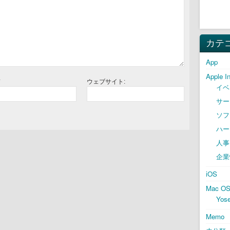
カテ
App
Apple I
*
ウェブサイト:
イベ
サー
ソフ
ハー
人事
企業
iOS
Mac O
Yose
Memo