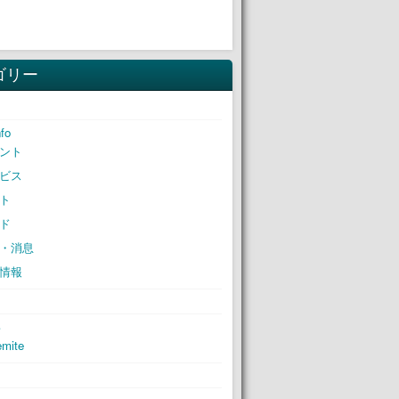
ゴリー
nfo
ント
ビス
ト
ド
・消息
情報
S
mite