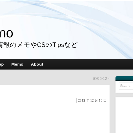
mo
情報のメモやOSのTipsなど
pp
Memo
About
iOS 6.0.2
»
Search
for:
2012 年 12 月 13 日