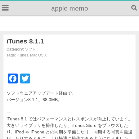
apple memo
iTunes 8.1.1
Category
: ソフト
Tags
: iTunes, Mac OS X
F
T
a
wi
ソフトウェアアップデート経由で。
c
tt
バージョン8.1.1。68.0MB。
e
er
—
b
iTunes 8.1 ではパフォーマンスとレスポンスが向上しています。
o
大きいライブラリを操作したり、iTunes Store をブラウズした
り、iPod や iPhone との同期を準備したり、同期する写真を最適
o
化したりするときに、より快適に操作できるようになりました。