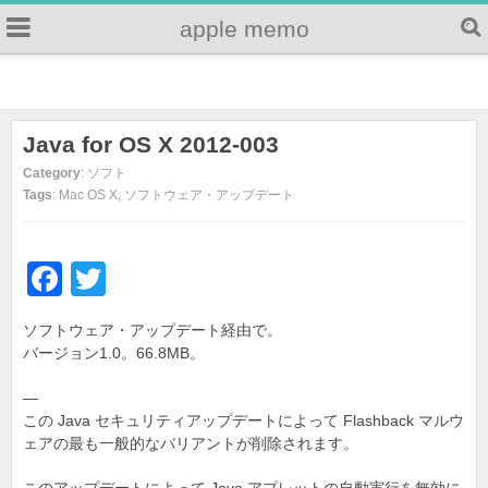
apple memo
Java for OS X 2012-003
Category
: ソフト
Tags
: Mac OS X, ソフトウェア・アップデート
F
T
a
wi
ソフトウェア・アップデート経由で。
c
tt
バージョン1.0。66.8MB。
e
er
—
b
この Java セキュリティアップデートによって Flashback マルウ
o
ェアの最も一般的なバリアントが削除されます。