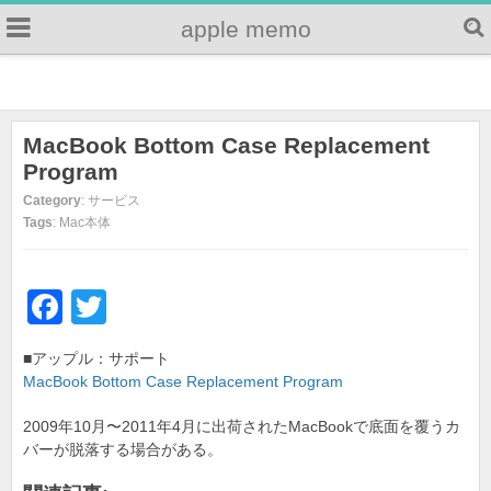
apple memo
MacBook Bottom Case Replacement
Program
Category
: サービス
Tags
: Mac本体
F
T
a
wi
■アップル：サポート
c
tt
MacBook Bottom Case Replacement Program
e
er
2009年10月〜2011年4月に出荷されたMacBookで底面を覆うカ
b
バーが脱落する場合がある。
o