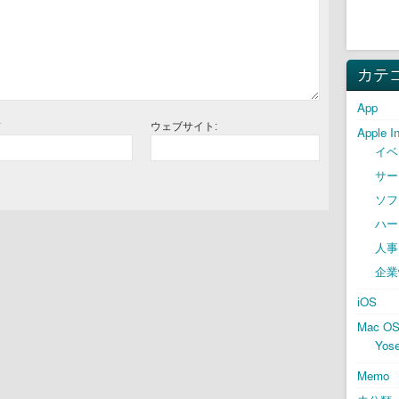
カテ
App
*
ウェブサイト:
Apple I
イベ
サー
ソフ
ハー
人事
企業
iOS
Mac O
Yose
Memo