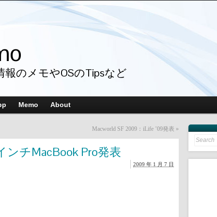
mo
情報のメモやOSのTipsなど
pp
Memo
About
Macworld SF 2009：iLife ’09発表
»
Search
for:
17インチMacBook Pro発表
2009 年 1 月 7 日