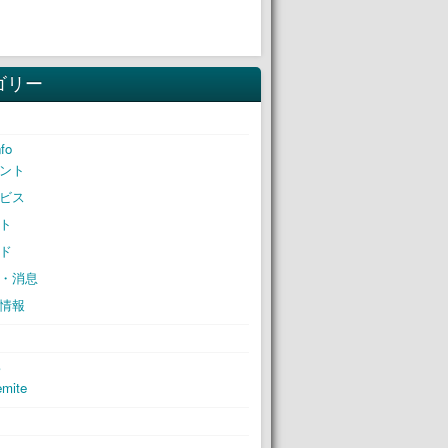
ゴリー
nfo
ント
ビス
ト
ド
・消息
情報
S
mite