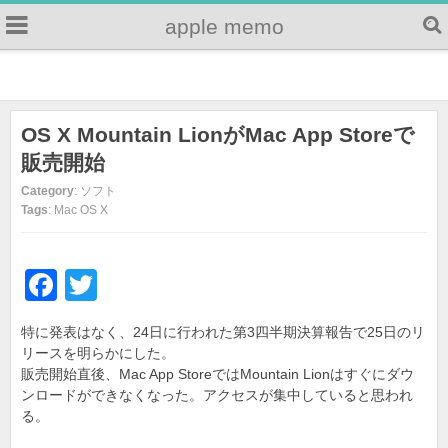
apple memo
OS X Mountain LionがMac App Storeで
販売開始
Category
: ソフト
Tags
: Mac OS X
F
T
a
wi
特に発表はなく、24日に行われた第3四半期決算報告で25日のリ
c
tt
リースを明らかにした。
e
er
販売開始直後、Mac App StoreではMountain Lionはすぐにダウ
ンロードができなくなった。アクセスが集中していると思われ
b
る。
o