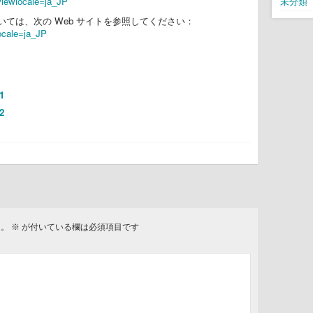
viewlocale=ja_JP
未分類
ては、次の Web サイトを参照してください：
ocale=ja_JP
1
2
ん。
※
が付いている欄は必須項目です