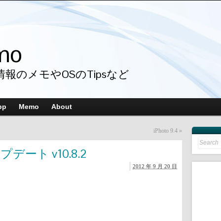
mo
情報のメモやOSのTipsなど
pp
Memo
About
iPhoto 9.4
»
Search
for:
アップデート v10.8.2
2012 年 9 月 20 日