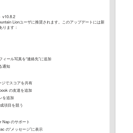
v10.8.2
 Mountain Lionユーザに推奨されます。このアップデートには新
あります：
ロフィール写真を“連絡先”に追加
する通知
ッセージでスコアを共有
ebook の友達を追加
タンを追加
成項目を競う
wer Nap のサポート
Mac の“メッセージ”に表示