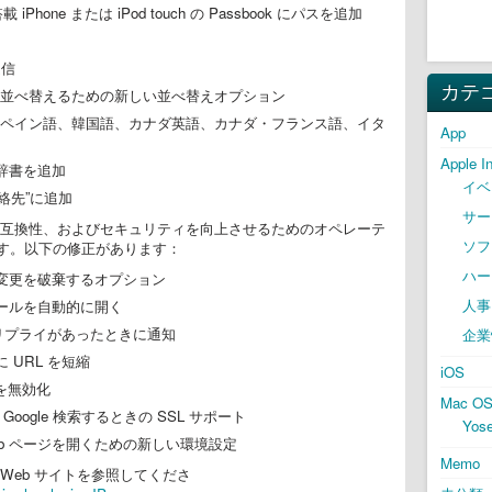
搭載 iPhone または iPod touch の Passbook にパスを追加
受信
カテ
並べ替えるための新しい並べ替えオプション
ペイン語、韓国語、カナダ英語、カナダ・フランス語、イタ
App
Apple I
辞書を追加
イベ
連絡先”に追加
サー
安定性、互換性、およびセキュリティを向上させるためのオペレーテ
ソフ
す。以下の修正があります：
ハー
の変更を破棄するオプション
人事
メールを自動的に開く
ンやリプライがあったときに通知
企業
 URL を短縮
iOS
知を無効化
Mac O
Google 検索するときの SSL サポート
Yose
Web ページを開くための新しい環境設定
Memo
Web サイトを参照してくださ