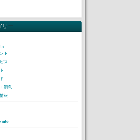
ゴリー
nfo
ント
ビス
ト
ド
・消息
情報
S
mite