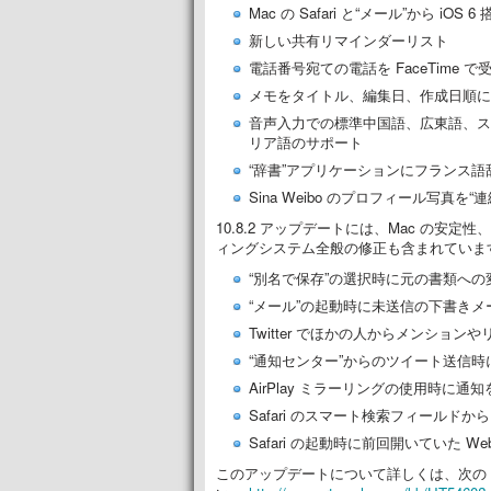
Mac の Safari と“メール”から iOS 6 
新しい共有リマインダーリスト
電話番号宛ての電話を FaceTime で
メモをタイトル、編集日、作成日順に
音声入力での標準中国語、広東語、ス
リア語のサポート
“辞書”アプリケーションにフランス語
Sina Weibo のプロフィール写真を“
10.8.2 アップデートには、Mac の
ィングシステム全般の修正も含まれていま
“別名で保存”の選択時に元の書類へ
“メール”の起動時に未送信の下書き
Twitter でほかの人からメンショ
“通知センター”からのツイート送信時に
AirPlay ミラーリングの使用時に通
Safari のスマート検索フィールドから 
Safari の起動時に前回開いていた 
このアップデートについて詳しくは、次の 