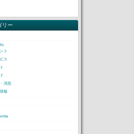
ゴリー
nfo
ント
ビス
ト
ド
・消息
情報
S
mite