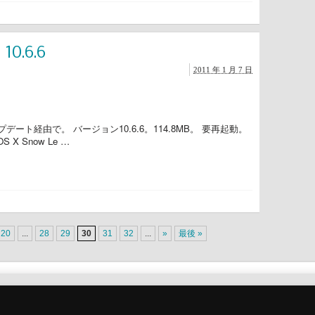
0.6.6
2011 年 1 月 7 日
ップデート経由で。 バージョン10.6.6。114.8MB。 要再起動。
S X Snow Le …
20
...
28
29
30
31
32
...
»
最後 »