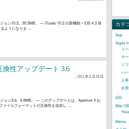
。35.5MB。 — iTunes 10.2 の新機能 • iOS 4.3 搭
カテ
同期できるようになりま …
App
Apple I
イベ
サー
ソフ
互換性アップデート 3.6
ハー
2011 年 2 月 19 日
人事
企業
iOS
.6。6.8MB。 — このアップデートは、Aperture 3 お
RAW ファイルフォーマットの互換性を追加し …
Mac O
Yose
Memo