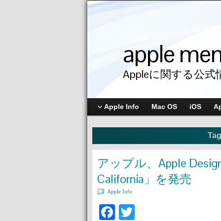
apple me
Appleに関する公式
Apple Info
Mac OS
iOS
A
Tag
アップル、Apple Designの
California」を発売
Apple Info
Facebook
Twitter