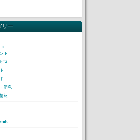
ゴリー
nfo
ント
ビス
ト
ド
・消息
情報
S
mite