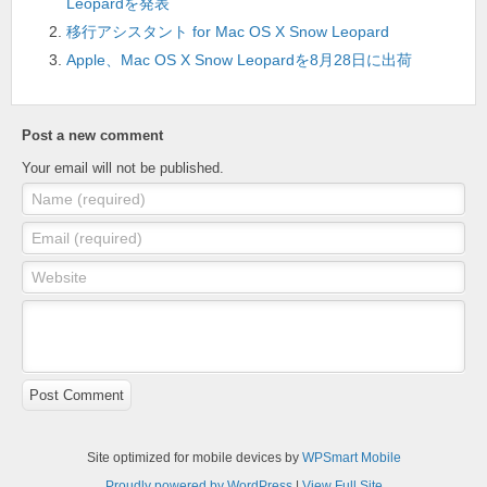
Leopardを発表
o
移行アシスタント for Mac OS X Snow Leopard
k
Apple、Mac OS X Snow Leopardを8月28日に出荷
Post a new comment
Your email will not be published.
Name (required)
Email (required)
Website
Post Comment
Site optimized for mobile devices by
WPSmart Mobile
Proudly powered by WordPress
|
View Full Site