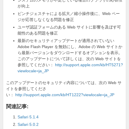
o
システムのメモリが不足している場合のブラウザの応答性
が向上
k
ピンチジェスチャによる拡大／縮小操作後に、Web ペー
ジが応答しなくなる問題を修正
ユーザ認証フォームのある Web サイトに影響を及ぼす可
能性のある問題を修正
最新のセキュリティアップデートが適用されていない
Adobe Flash Player を無効にし、Adobe の Web サイトか
ら最新バージョンをダウンロードするオプションを表示。
このアップデートについて詳しくは、次の Web サイトを
参照してください：
http://support.apple.com/kb/HT5271?
viewlocale=ja_JP
このアップデートのセキュリティ内容については、次の Web サ
イトを参照してくださ
い：
http://support.apple.com/kb/HT1222?viewlocale=ja_JP
関連記事:
Safari 5.1.4
Safari 5.0.2